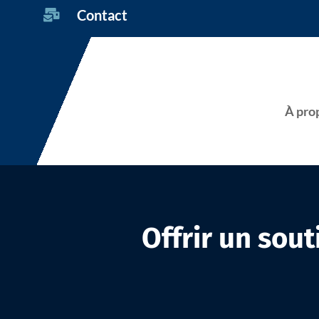
Contact

À pro
Offrir un sout