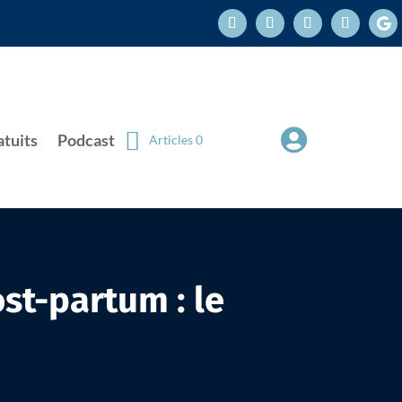

atuits
Podcast
Articles 0
ost-partum : le