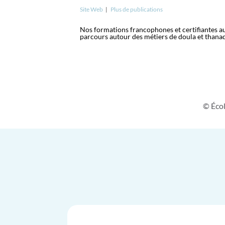
Site Web
|
Plus de publications
Nos formations francophones et certifiantes aux
parcours autour des métiers de doula et thana
© Écol