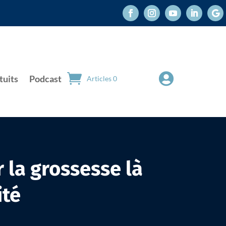

tuits
Podcast
Articles 0
 la grossesse là
ité