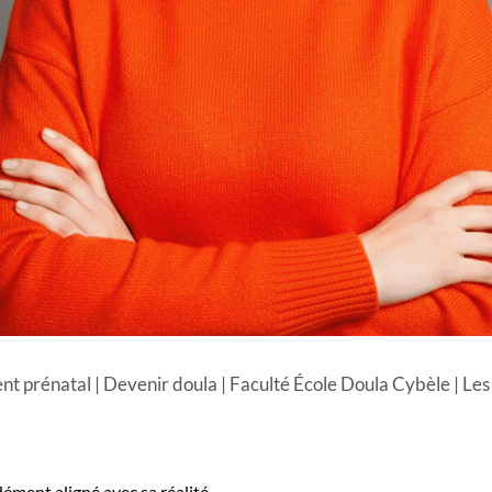
t prénatal
|
Devenir doula
|
Faculté École Doula Cybèle
|
Les
ément aligné avec sa réalité.