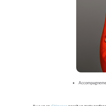
Accompagnemen
Il y a un an,
Clémence
posait un geste profond