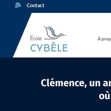
Contact

À prop
Clémence, un an
où