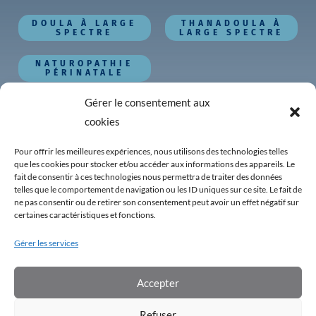
DOULA À LARGE
THANADOULA À
SPECTRE
LARGE SPECTRE
NATUROPATHIE
PÉRINATALE
Autres pages
Gérer le consentement aux
cookies
Toutes nos formations
Nos outils GRATUITS
Pour offrir les meilleures expériences, nous utilisons des technologies telles
que les cookies pour stocker et/ou accéder aux informations des appareils. Le
Notre École
fait de consentir à ces technologies nous permettra de traiter des données
Notre équipe
telles que le comportement de navigation ou les ID uniques sur ce site. Le fait de
Témoignages
ne pas consentir ou de retirer son consentement peut avoir un effet négatif sur
certaines caractéristiques et fonctions.
Le blog
F.A.Q.
Gérer les services
Contact
Mon compte étudiant
Accepter
Aides et support technique
Refuser