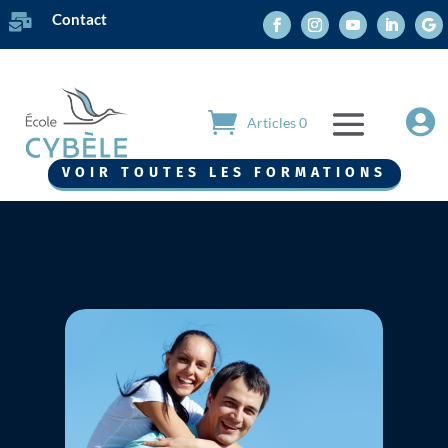
Contact


Articles 0
Maëlle et Lucas : un duo
entrepreneurial au service
VOIR TOUTES LES FORMATIONS
de la vie