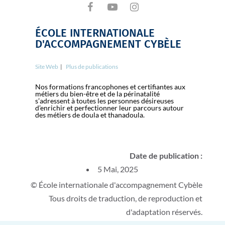
ÉCOLE INTERNATIONALE
D'ACCOMPAGNEMENT CYBÈLE
Site Web
|
Plus de publications
Nos formations francophones et certifiantes aux
métiers du bien-être et de la périnatalité
s’adressent à toutes les personnes désireuses
d’enrichir et perfectionner leur parcours autour
des métiers de doula et thanadoula.
Date de publication :
5 Mai, 2025
© École internationale d'accompagnement Cybèle
Tous droits de traduction, de reproduction et
d'adaptation réservés.