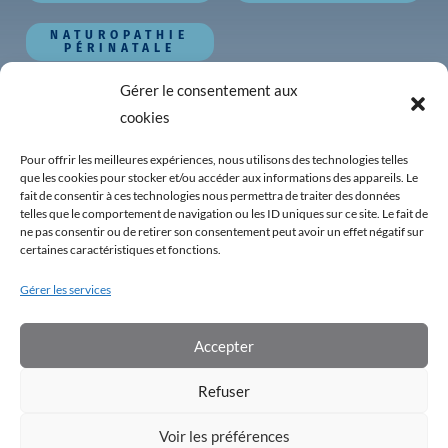
NATUROPATHIE
PÉRINATALE
Autres pages
Gérer le consentement aux
cookies
Toutes nos formations
Nos outils GRATUITS
Pour offrir les meilleures expériences, nous utilisons des technologies telles
que les cookies pour stocker et/ou accéder aux informations des appareils. Le
Notre École
fait de consentir à ces technologies nous permettra de traiter des données
Notre équipe
telles que le comportement de navigation ou les ID uniques sur ce site. Le fait de
Témoignages
ne pas consentir ou de retirer son consentement peut avoir un effet négatif sur
certaines caractéristiques et fonctions.
Le blog
F.A.Q.
Gérer les services
Contact
Mon compte étudiant
Accepter
Aides et support technique
Refuser
Conditions générales d’utilisation
|
Conditions générales de vente
Voir les préférences