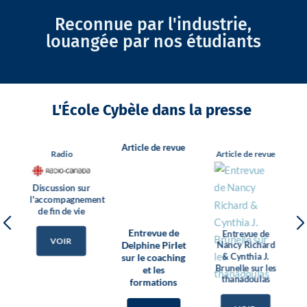
Reconnue par l'industrie,
louangée par nos étudiants
L'École Cybèle dans la presse
Article de revue
Article de revue
Article de revue
sur
nement
ie
Entrevue de
Entrevue de
Entrevue de
Nancy Richard
Delphine Pirlet
Nancy Richard
et de Marie-
sur le coaching
& Cynthia J.
Josée Legris
et les
Brunelle sur les
formations
thanadoulas
VOIR