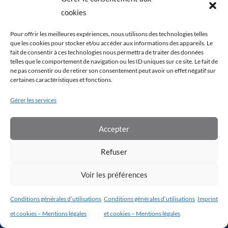
cookies
NATUROPATHIE
PÉRINATALE
Pour offrir les meilleures expériences, nous utilisons des technologies telles
que les cookies pour stocker et/ou accéder aux informations des appareils. Le
Autres pages
fait de consentir à ces technologies nous permettra de traiter des données
telles que le comportement de navigation ou les ID uniques sur ce site. Le fait de
Toutes nos formations
ne pas consentir ou de retirer son consentement peut avoir un effet négatif sur
certaines caractéristiques et fonctions.
Nos outils GRATUITS
Notre École
Gérer les services
Notre équipe
Témoignages
Accepter
Le blog
F.A.Q.
Refuser
Contact
Mon compte étudiant
Voir les préférences
Aides et support technique
Conditions générales d’utilisations
Conditions générales d’utilisations
Imprint
et cookies – Mentions légales
et cookies – Mentions légales
Conditions générales d’utilisation
|
Conditions générales de vente