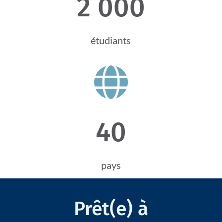
2 000
étudiants

40
pays
Prêt(e) à