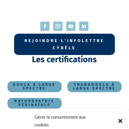
REJOINDRE L'INFOLETTRE
CYBÈLE
Les certifications
DOULA À LARGE
THANADOULA À
SPECTRE
LARGE SPECTRE
NATUROPATHIE
PÉRINATALE
Autres pages
Gérer le consentement aux
cookies