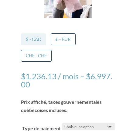
$ - CAD
€ - EUR
CHF - CHF
$
1,236.13
/ mois
–
$
6,997.
00
Prix affiché, taxes gouvernementales
québécoises incluses.
Type de paiement