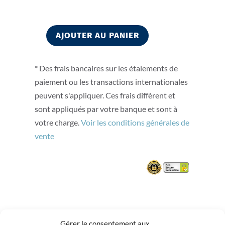
AJOUTER AU PANIER
quantité
de
* Des frais bancaires sur les étalements de
Doula
paiement ou les transactions internationales
à
peuvent s'appliquer. Ces frais diffèrent et
large
sont appliqués par votre banque et sont à
spectre
votre charge.
Voir les conditions générales de
hybride
vente
Suisse
Nos autres formations
Gérer le consentement aux