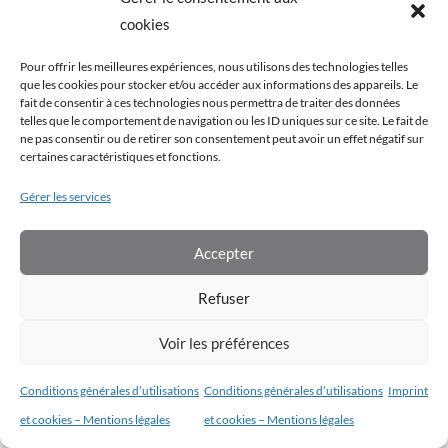
cookies
Pour offrir les meilleures expériences, nous utilisons des technologies telles
que les cookies pour stocker et/ou accéder aux informations des appareils. Le
fait de consentir à ces technologies nous permettra de traiter des données
telles que le comportement de navigation ou les ID uniques sur ce site. Le fait de
ne pas consentir ou de retirer son consentement peut avoir un effet négatif sur
certaines caractéristiques et fonctions.
Gérer les services
Pack Doula &
Pack Doula &
Thanadoula à
Naturopathie
Accepter
large spectre
périnatale
autonome
Accompagnement
Refuser
Pack de certifications
périnatal
Voir les préférences
Conditions générales d’utilisations
Conditions générales d’utilisations
Imprint
et cookies – Mentions légales
et cookies – Mentions légales