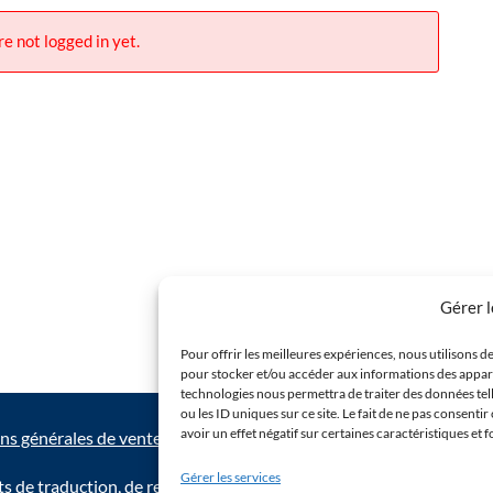
re not logged in yet.
Gérer 
Pour offrir les meilleures expériences, nous utilisons de
pour stocker et/ou accéder aux informations des appareil
technologies nous permettra de traiter des données te
ou les ID uniques sur ce site. Le fait de ne pas consent
avoir un effet négatif sur certaines caractéristiques et 
ns générales de vente
|
Aides et support technique
Gérer les services
s de traduction, de reproduction et d’adaptation réservés.