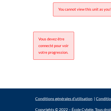
You cannot view this unit as you'
Vous devez être
connecté pour voir
votre progression.
Conditions générales d’utilisation
|
Conditio
Copyrights © 2022 – École Cybèle. Tous droit