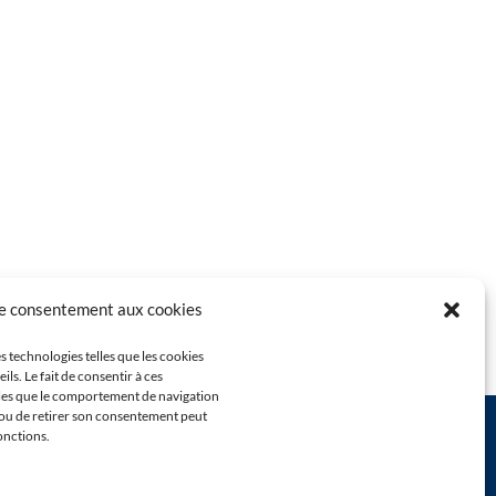
le consentement aux cookies
s technologies telles que les cookies
s. Le fait de consentir à ces
lles que le comportement de navigation
ir ou de retirer son consentement peut
fonctions.