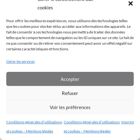
Vous devez être connecté pour voir votre
cookies
progression.
Pour offrir les meilleures expériences, nous utilisons des technologies telles
que les cookies pour stocker et/ou accéder aux informations des appareils. Le
fait de consentir à ces technologies nous permettra de traiter des données
telles que le comportement de navigation ou les ID uniques sur ce site. Le fait de
ne pas consentir ou de retirer son consentement peut avoir un effet négatif sur
certaines caractéristiques et fonctions.
Gérer les services
Conditions générales d’utilisation
|
Conditions générales de vente
|
Aides et support technique
Accepter
Copyrights © 2022 – École Cybèle. Tous droits de traduction, de
Refuser
reproduction et d’adaptation réservés.
Voir les préférences
Conditions générales d’utilisations
Conditions générales d’utilisations
Imprint
et cookies – Mentions légales
et cookies – Mentions légales