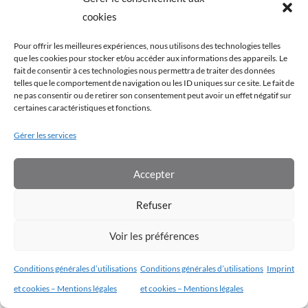
Vous devez être connecté pour voir votre
cookies
progression.
Pour offrir les meilleures expériences, nous utilisons des technologies telles
que les cookies pour stocker et/ou accéder aux informations des appareils. Le
fait de consentir à ces technologies nous permettra de traiter des données
telles que le comportement de navigation ou les ID uniques sur ce site. Le fait de
ne pas consentir ou de retirer son consentement peut avoir un effet négatif sur
certaines caractéristiques et fonctions.
Gérer les services
Conditions générales d’utilisation
|
Conditions générales de vente
|
Aides et support technique
Accepter
Copyrights © 2022 – École Cybèle. Tous droits de traduction, de
reproduction et d’adaptation réservés.
Refuser
Voir les préférences
Conditions générales d’utilisations
Conditions générales d’utilisations
Imprint
et cookies – Mentions légales
et cookies – Mentions légales