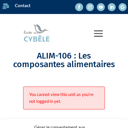
Contact

ALIM-106 : Les
composantes alimentaires
You cannot view this unit as you're
not logged in yet.
Gérer le consentement aux