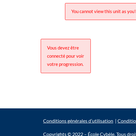
You cannot view this unit as you'
Vous devez être
connecté pour voir
votre progression.
Conditions générales d’utilisation
|
Conditio
Copyrights © 2022 – École Cybèle. Tous droit