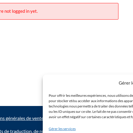
re not logged in yet.
Gérer 
Pour offrir les meilleures expériences, nous utilisons de
pour stocker et/ou accéder aux informations des appareil
technologies nous permettra de traiter des données te
ou les ID uniques sur ce site. Le fait de ne pas consent
avoir un effet négatif sur certaines caractéristiques et 
ns générales de vente
|
Aides et support technique
Gérer les services
s de traduction, de reproduction et d’adaptation réservés.