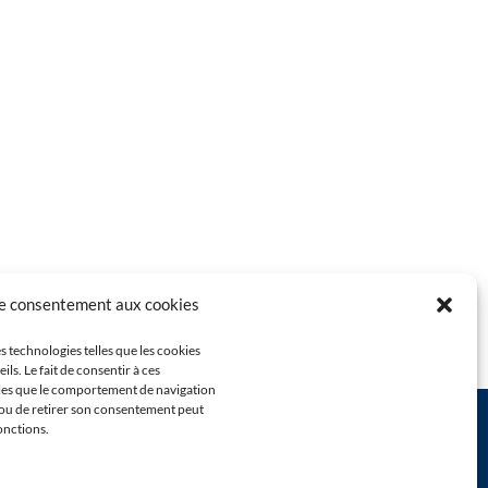
le consentement aux cookies
s technologies telles que les cookies
s. Le fait de consentir à ces
lles que le comportement de navigation
ir ou de retirer son consentement peut
fonctions.