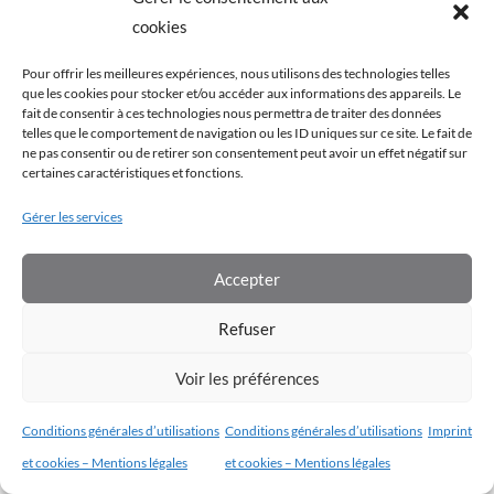
cookies
Pour offrir les meilleures expériences, nous utilisons des technologies telles
que les cookies pour stocker et/ou accéder aux informations des appareils. Le
fait de consentir à ces technologies nous permettra de traiter des données
telles que le comportement de navigation ou les ID uniques sur ce site. Le fait de
ne pas consentir ou de retirer son consentement peut avoir un effet négatif sur
Conditions générales d’utilisation
|
Conditions générales de vente
|
certaines caractéristiques et fonctions.
Aides et support technique
Gérer les services
Copyrights © 2022 – École Cybèle. Tous droits de traduction, de
reproduction et d’adaptation réservés.
Accepter
Refuser
Voir les préférences
Conditions générales d’utilisations
Conditions générales d’utilisations
Imprint
et cookies – Mentions légales
et cookies – Mentions légales